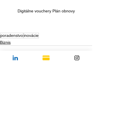
Digitálne vouchery Plán obnovy
poradenstvo
inovácie
Biznis
See All
Recent Posts