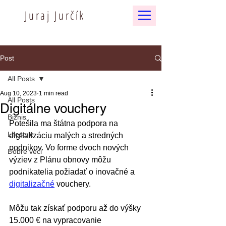
Juraj Jurčík
Post
All Posts
Aug 10, 2023
1 min read
All Posts
Digitálne vouchery
Biznis
Potešila ma štátna podpora na 
Lifestyle
digitalizáciu malých a stredných 
podnikov. Vo forme dvoch nových 
Dobré veci
výziev z Plánu obnovy môžu 
podnikatelia požiadať o inovačné a 
digitalizačné
 vouchery.
Môžu tak získať podporu až do výšky 
15.000 € na vypracovanie 