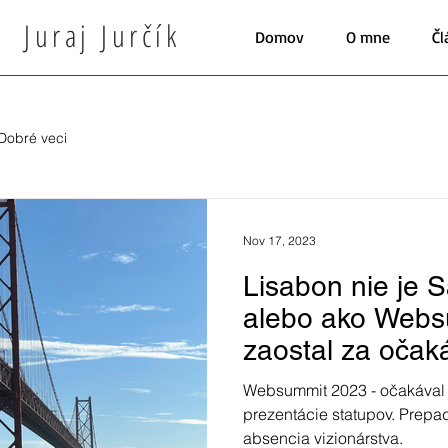
Juraj Jurčík
Domov
O mne
Čl
Dobré veci
Nov 17, 2023
Lisabon nie je S
alebo ako Webs
zaostal za očak
Websummit 2023 - očakával s
prezentácie statupov. Prepa
absencia vizionárstva.