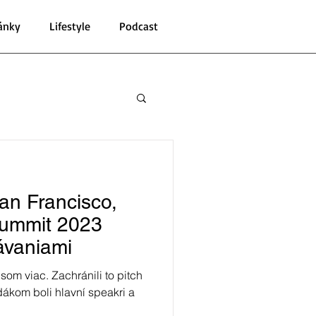
ánky
Lifestyle
Podcast
an Francisco,
ummit 2023
ávaniami
om viac. Zachránili to pitch
dákom boli hlavní speakri a