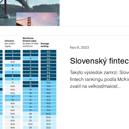
Nov 6, 2023
Slovenský finte
Takýto výsledok zamrzí. Sl
fintech rankingu podľa McKi
zvaliť na veľkosť/malosť...