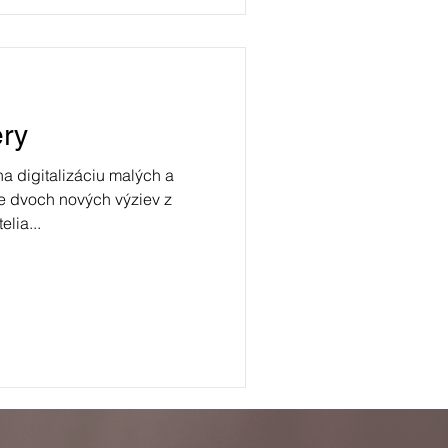
ery
a digitalizáciu malých a
e dvoch nových výziev z
lia...