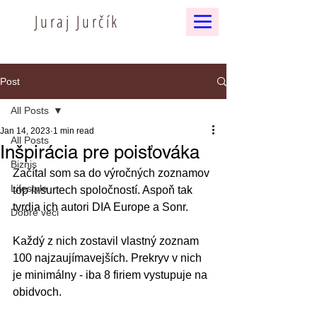
Juraj Jurčík
Post
All Posts
Jan 14, 2023
1 min read
All Posts
Inšpirácia pre poisťováka
Biznis
Začítal som sa do výročných zoznamov 
Lifestyle
top insurtech spoločností. Aspoň tak 
tvrdia ich autori DIA Europe a Sonr.
Dobré veci
Každý z nich zostavil vlastný zoznam 
100 najzaujímavejších. Prekryv v nich 
je minimálny - iba 8 firiem vystupuje na 
obidvoch.