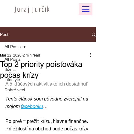
Juraj Jurčík
Post
All Posts
Mar 22, 2020
2 min read
All Posts
Top 2 priority poisťováka
Biznis
počas krízy
Lifestyle
A 5 kľúčových aktivít ako ich dosiahnuť
Dobré veci
Tento článok som pôvodne zverejnil na 
mojom 
facebooku
…
Po prvé = prežiť krízu, hlavne finančne. 
Príležitostí na obchod bude počas krízy 