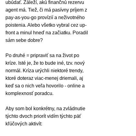
ubúdať. Záleží, akú finančnú rezervu 
agent má. Tiež, či má pasívny príjem z 
pay-as-you-go provízií a neživotného 
poistenia. Alebo všetko vybral cez up-
front a minul hneď na začiatku. Poradil 
sám sebe dobre?
Po druhé = pripraviť sa na život po 
kríze. Isté je, že to bude iné, tzv. nový 
normál. Kríza urýchli niektoré trendy, 
ktoré doteraz viac-menej driemali, aj 
keď sa o nich veľa hovorilo - online a 
komplexnosť poradcu.
Aby som bol konkrétny, na zvládnutie 
týchto dvoch priorít vidím týchto päť 
kľúčových aktivít: