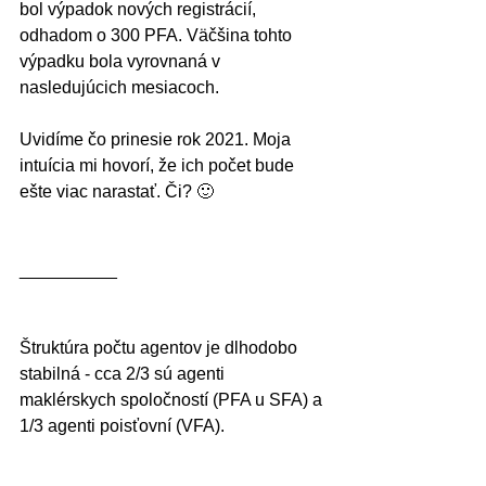
bol výpadok nových registrácií, 
odhadom o 300 PFA. Väčšina tohto 
výpadku bola vyrovnaná v 
nasledujúcich mesiacoch. 
Uvidíme čo prinesie rok 2021. Moja 
intuícia mi hovorí, že ich počet bude 
ešte viac narastať. Či? 🙂
__________
Štruktúra počtu agentov je dlhodobo 
stabilná - cca 2/3 sú agenti 
maklérskych spoločností (PFA u SFA) a 
1/3 agenti poisťovní (VFA).