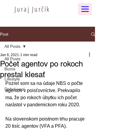
Juraj Jurčík
Post
All Posts
Jan 6, 2021
1 min read
All Posts
Počet agentov po rokoch
Biznis
prestal klesať
Lifestyle
Pozrel som sa na údaje NBS o počte 
Dobré veci
agentov v poisťovníctve. Prekvapilo 
ma, že po rokoch úbytku ich počet 
narástol v pandemickom roku 2020.
Na slovenskom poistnom trhu pracuje 
20 tisíc agentov (VFA a PFA).