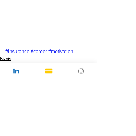
#insurance
#career
#motivation
Biznis
See All
Recent Posts