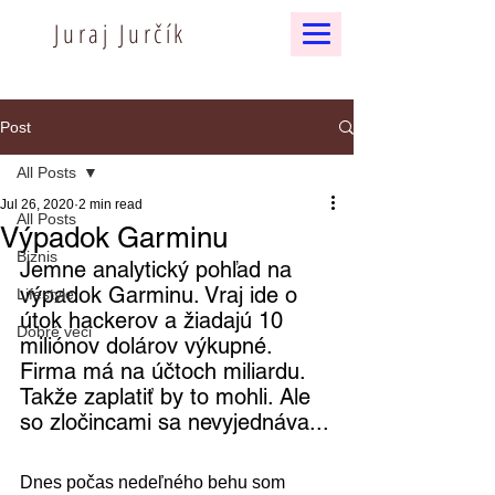
Juraj Jurčík
Post
All Posts
Jul 26, 2020
2 min read
All Posts
Výpadok Garminu
Biznis
Jemne analytický pohľad na 
výpadok Garminu. Vraj ide o 
Lifestyle
útok hackerov a žiadajú 10 
Dobré veci
miliónov dolárov výkupné. 
Firma má na účtoch miliardu. 
Takže zaplatiť by to mohli. Ale 
so zločincami sa nevyjednáva...
Dnes počas nedeľného behu som 