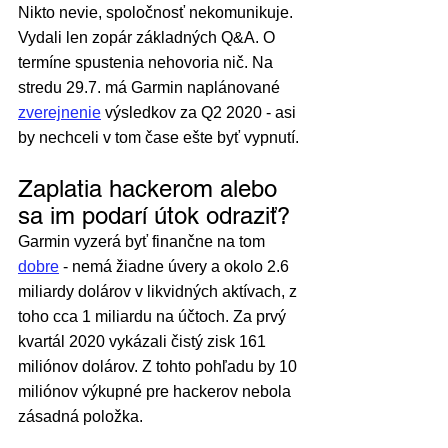
Nikto nevie, spoločnosť nekomunikuje. 
Vydali len zopár základných Q&A. O 
termíne spustenia nehovoria nič. Na 
stredu 29.7. má Garmin naplánované 
zverejnenie
 výsledkov za Q2 2020 - asi 
by nechceli v tom čase ešte byť vypnutí.
Zaplatia hackerom alebo 
sa im podarí útok odraziť?
Garmin vyzerá byť finančne na tom 
dobre
 - nemá žiadne úvery a okolo 2.6 
miliardy dolárov v likvidných aktívach, z 
toho cca 1 miliardu na účtoch. Za prvý 
kvartál 2020 vykázali čistý zisk 161 
miliónov dolárov. Z tohto pohľadu by 10 
miliónov výkupné pre hackerov nebola 
zásadná položka.