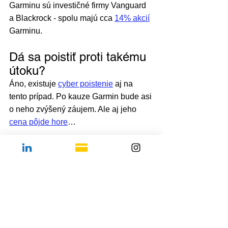
Garminu sú investičné firmy Vanguard 
a Blackrock - spolu majú cca 
14% akcií
Garminu.
Dá sa poistiť proti takému 
útoku?
Áno, existuje 
cyber poistenie
 aj na 
tento prípad. Po kauze Garmin bude asi 
o neho zvýšený záujem. Ale aj jeho 
cena pôjde hore
…
➡️ Fun fact na záver
 - v Garmine 
hľadajú 
Cyber Security Engineer
 - nie 
je zrejmé, či tento inzerát dali pred 
alebo po výpadku 23.7. ale evidentne 
idú tým smerom, o ktorom hovoria reči 
(ransomware).
poistenie
poradenstvo