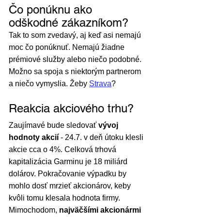
Čo ponúknu ako 
odškodné zákazníkom?
Tak to som zvedavý, aj keď asi nemajú 
moc čo ponúknuť. Nemajú žiadne 
prémiové služby alebo niečo podobné. 
Možno sa spoja s niektorým partnerom 
a niečo vymyslia. Žeby 
Strava
?
Reakcia akciového trhu?
Zaujímavé bude sledovať 
vývoj 
hodnoty akcií
 - 24.7. v deň útoku klesli 
akcie cca o 4%. Celková trhová 
kapitalizácia Garminu je 18 miliárd 
dolárov. Pokračovanie výpadku by 
mohlo dosť mrzieť akcionárov, keby 
kvôli tomu klesala hodnota firmy. 
Mimochodom, 
najväčšími akcionármi