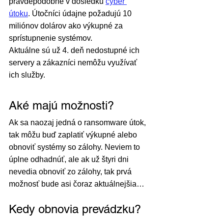
pravdepodobne v dôsledku 
cyber 
útoku
. Útočníci údajne požadujú 10 
miliónov dolárov ako výkupné za 
sprístupnenie systémov.
Aktuálne sú už 4. deň nedostupné ich 
servery a zákazníci nemôžu využívať 
ich služby.
Aké majú možnosti?
Ak sa naozaj jedná o ransomware útok, 
tak môžu buď zaplatiť výkupné alebo 
obnoviť systémy so zálohy. Neviem to 
úplne odhadnúť, ale ak už štyri dni 
nevedia obnoviť zo zálohy, tak prvá 
možnosť bude asi čoraz aktuálnejšia…
Kedy obnovia prevádzku?