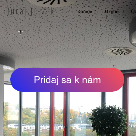
Juraj Jurčík
Domov
O mne
Čl
Pridaj sa k nám