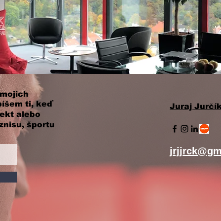
 mojich
íšem ti, keď
Juraj Jurčí
ekt alebo
znisu, športu
jrjjrck@gm