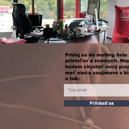
Pridaj sa do mailing listu
priateľov a známych. Nap
budem chystať nový proj
mať niečo zaujímavé z bi
a tak:
Prihlásiť sa